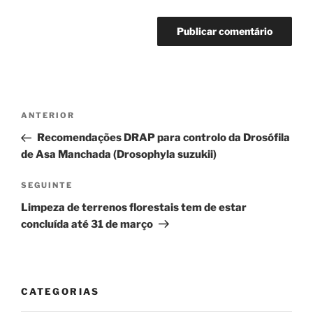
Navegação
Conteúdo
ANTERIOR
de
anterior
Recomendações DRAP para controlo da Drosófila
artigos
de Asa Manchada (Drosophyla suzukii)
Conteúdo
SEGUINTE
seguinte
Limpeza de terrenos florestais tem de estar
concluída até 31 de março
CATEGORIAS