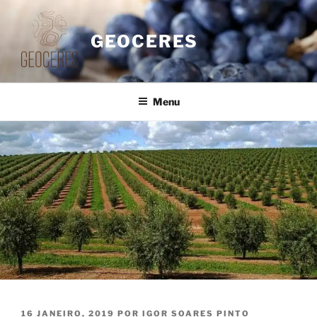
Saltar
para
GEOCERES
o
conteúdo
Menu
PUBLICADO
16 JANEIRO, 2019
POR
IGOR SOARES PINTO