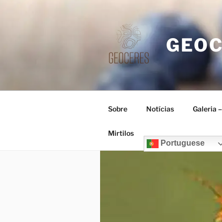
Saltar
para
o
GEO
conteúdo
Sobre
Notícias
Galeria 
Mirtilos
Portuguese