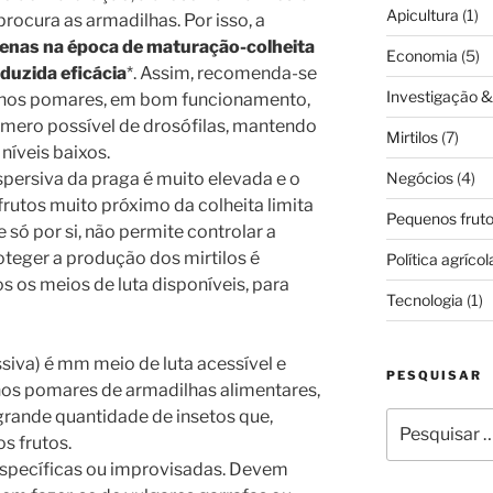
Apicultura
(1)
procura as armadilhas. Por isso, a
enas na época de maturação-colheita
Economia
(5)
duzida eficácia
*. Assim, recomenda-se
Investigação 
 nos pomares, em bom funcionamento,
úmero possível de drosófilas, mantendo
Mirtilos
(7)
níveis baixos.
Negócios
(4)
persiva da praga é muito elevada e o
frutos muito próximo da colheita limita
Pequenos frut
e só por si, não permite controlar a
oteger a produção dos mirtilos é
Política agrícol
s os meios de luta disponíveis, para
Tecnologia
(1)
siva) é mm meio de luta acessível e
PESQUISAR
 nos pomares de armadilhas alimentares,
rande quantidade de insetos que,
Pesquisar
s frutos.
por:
specíficas ou improvisadas. Devem