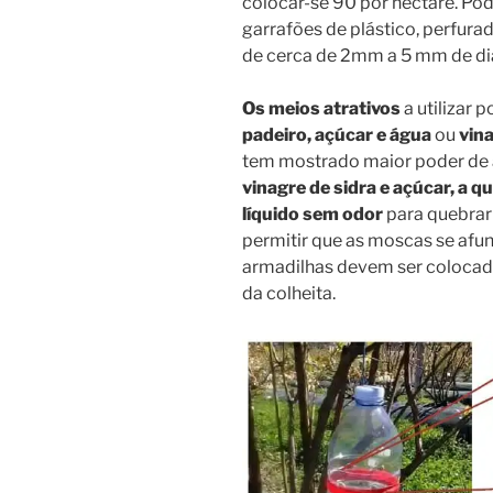
colocar-se 90 por hectare. Pod
garrafões de plástico, perfurada
de cerca de 2mm a 5 mm de di
Os meios atrativos
a utilizar 
padeiro, açúcar e água
ou
vina
tem mostrado maior poder de 
vinagre de sidra e açúcar, a 
líquido sem odor
para quebrar 
permitir que as moscas se afu
armadilhas devem ser colocad
da colheita.