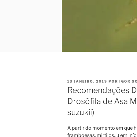
PUBLICADO
13 JANEIRO, 2019
POR
IGOR S
EM
Recomendações DR
Drosófila de Asa 
suzukii)
A partir do momento em que há
framboesas, mirtilos…) em iníc