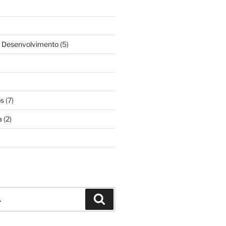
& Desenvolvimento
(5)
os
(7)
a
(2)
Pesquisar