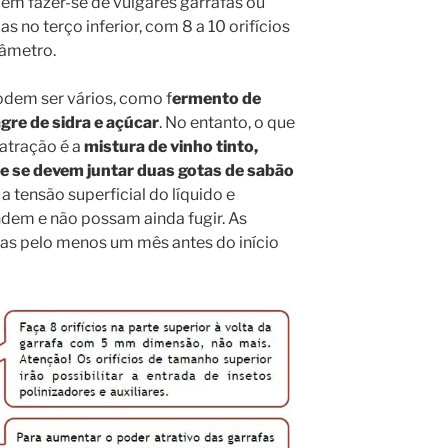
em fazer-se de vulgares garrafas ou
s no terço inferior, com 8 a 10 orifícios
âmetro.
podem ser vários, como f
ermento de
gre de sidra e açúcar
. No entanto, o que
atração é a
mistura de vinho tinto,
que se devem juntar duas gotas de sabão
a tensão superficial do líquido e
ndem e não possam ainda fugir. As
as pelo menos um mês antes do início