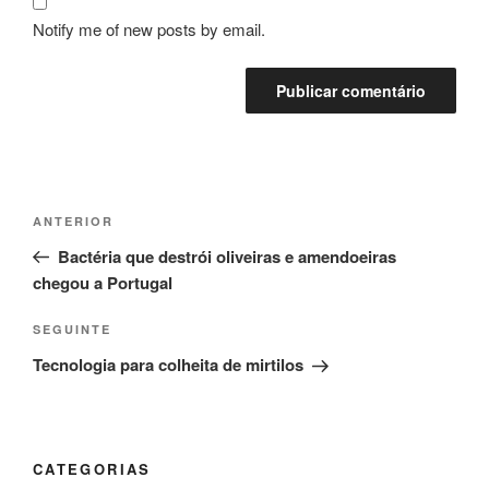
Notify me of new posts by email.
Navegação
Conteúdo
ANTERIOR
de
anterior
Bactéria que destrói oliveiras e amendoeiras
artigos
chegou a Portugal
Conteúdo
SEGUINTE
seguinte
Tecnologia para colheita de mirtilos
CATEGORIAS