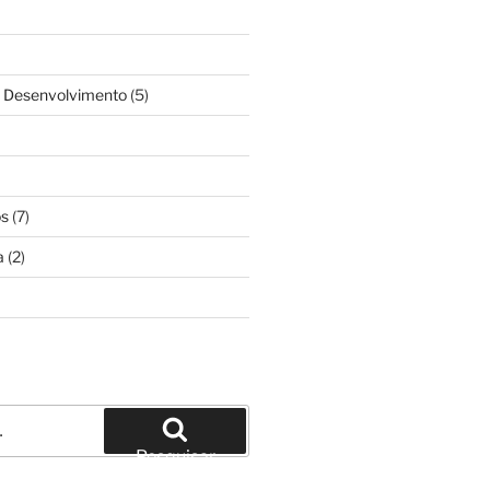
& Desenvolvimento
(5)
os
(7)
a
(2)
Pesquisar