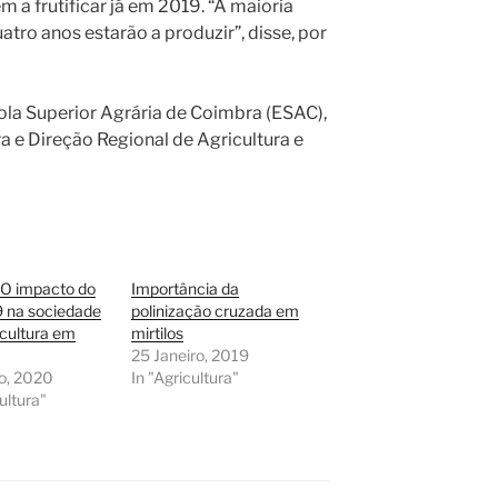
 a frutificar já em 2019. “A maioria
atro anos estarão a produzir”, disse, por
ola Superior Agrária de Coimbra (ESAC),
 e Direção Regional de Agricultura e
 O impacto do
Importância da
9 na sociedade
polinização cruzada em
icultura em
mirtilos
25 Janeiro, 2019
o, 2020
In "Agricultura"
ultura"