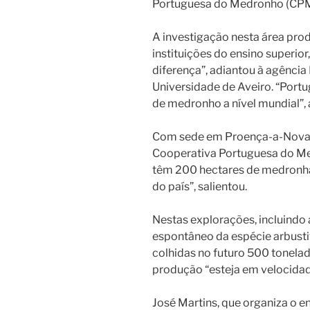
Portuguesa do Medronho (CPM
A investigação nesta área pro
instituições do ensino superior, 
diferença”, adiantou à agência
Universidade de Aveiro. “Portu
de medronho a nível mundial”, 
Com sede em Proença-a-Nova, d
Cooperativa Portuguesa do Me
têm 200 hectares de medronhal
do país”, salientou.
Nestas explorações, incluindo
espontâneo da espécie arbustiv
colhidas no futuro 500 tonelada
produção “esteja em velocidad
José Martins, que organiza o e