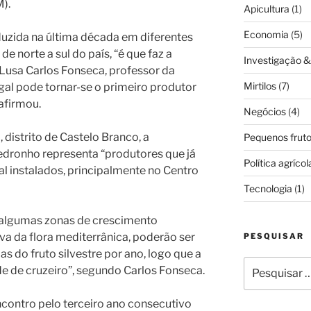
).
Apicultura
(1)
Economia
(5)
duzida na última década em diferentes
de norte a sul do país, “é que faz a
Investigação 
 Lusa Carlos Fonseca, professor da
Mirtilos
(7)
gal pode tornar-se o primeiro produtor
afirmou.
Negócios
(4)
istrito de Castelo Branco, a
Pequenos frut
dronho representa “produtores que já
Política agrícol
 instalados, principalmente no Centro
Tecnologia
(1)
 algumas zonas de crescimento
a da flora mediterrânica, poderão ser
PESQUISAR
s do fruto silvestre por ano, logo que a
Pesquisar
e de cruzeiro”, segundo Carlos Fonseca.
por:
ncontro pelo terceiro ano consecutivo