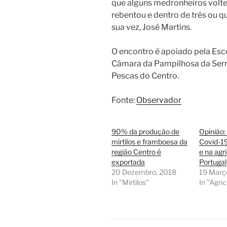
que alguns medronheiros voltem
rebentou e dentro de três ou qu
sua vez, José Martins.
O encontro é apoiado pela Esc
Câmara da Pampilhosa da Serra
Pescas do Centro.
Fonte:
Observador
90% da produção de
Opinião:
mirtilos e framboesa da
Covid-1
região Centro é
e na agr
exportada
Portugal
20 Dezembro, 2018
19 Març
In "Mirtilos"
In "Agric