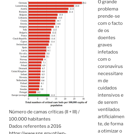
O grande
problema
prende-se
com o facto
de os
doentes
graves
infetados
com o
coronavírus
necessitare
m de
cuidados
intensivos e
de serem
ventilados
Número de camas críticas (II + III) /
artificialmen
100.000 habitantes
te, de forma
Dados referentes a 2016
a otimizar o
https://www.sns.gov.pt/wp-