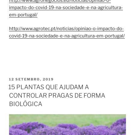
http://www.agronegocios.eu/noticias/opiniao-o-
impacto-do-covid-19-na-sociedade-e-na-agricultura-
em-portugal/
http://www.agrotec.pt/noticias/opiniao-o-impacto-do-
covid-19-na-sociedade-e-na-agricultura-em-portugal/
PUBLICADO
12 SETEMBRO, 2019
EM
15 PLANTAS QUE AJUDAM A
CONTROLAR PRAGAS DE FORMA
BIOLÓGICA