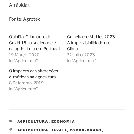
Arrábida».
Fonte: Agrotec
Opinião: O impacto do
Colheita de Mirtilos 2023:
Covid-19 na sociedade e
A Imprevisibilidade do
na agricultura em Portugal
Clima
19 Março, 2020
22 Julho, 2023
In "Agricultura"
In "Agricultura"
O impacto das alterações
climáticas na agricultura
8 Setembro, 2019
In "Agricultura"
CATEGORIAS
AGRICULTURA
,
ECONOMIA
ETIQUETAS
AGRICULTURA
,
JAVALI
,
PORCO-BRAVO
,