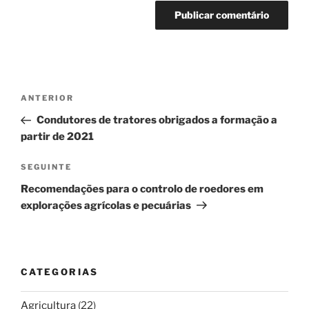
Navegação
Conteúdo
ANTERIOR
de
anterior
Condutores de tratores obrigados a formação a
artigos
partir de 2021
Conteúdo
SEGUINTE
seguinte
Recomendações para o controlo de roedores em
explorações agrícolas e pecuárias
CATEGORIAS
Agricultura
(22)