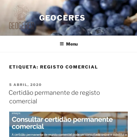
Saltar
para
GEOCERES
o
conteúdo
Menu
ETIQUETA:
REGISTO COMERCIAL
PUBLICADO
5 ABRIL, 2020
EM
Certidão permanente de registo
comercial