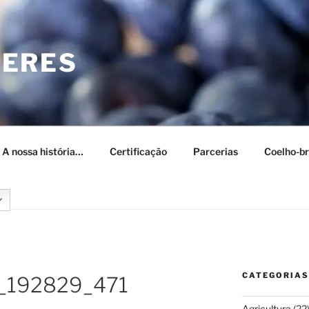
CERES
– A nossa história…
Certificação
Parcerias
Coelho-br
CATEGORIAS
_192829_471
Agricultura
(22