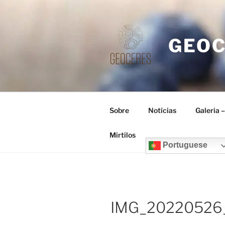
Saltar
para
o
GEO
conteúdo
Sobre
Notícias
Galeria 
Mirtilos
Portuguese
IMG_20220526