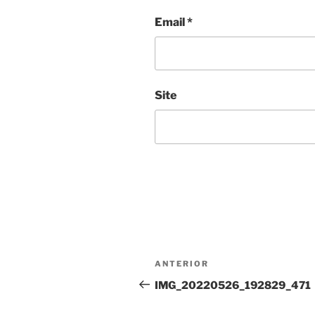
Email
*
Site
Navegação
Conteúdo
ANTERIOR
de
anterior
IMG_20220526_192829_471
artigos