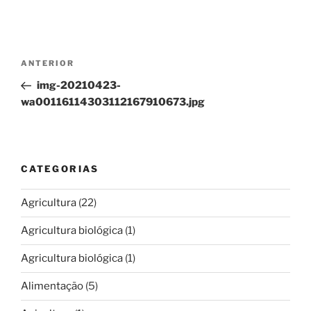
Navegação
Conteúdo
ANTERIOR
de
anterior
img-20210423-
artigos
wa00116114303112167910673.jpg
CATEGORIAS
Agricultura
(22)
Agricultura biológica
(1)
Agricultura biológica
(1)
Alimentação
(5)