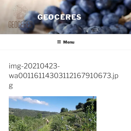
Saltar
para
GEOCERES
o
conteúdo
Menu
img-20210423-
wa00116114303112167910673.jp
g