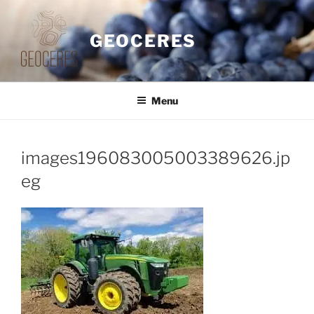
Saltar
para
GEOCERES
o
conteúdo
Menu
images196083005003389626.jp
eg