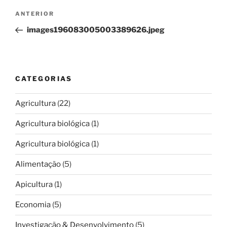
Navegação
Conteúdo
ANTERIOR
de
anterior
images196083005003389626.jpeg
artigos
CATEGORIAS
Agricultura
(22)
Agricultura biológica
(1)
Agricultura biológica
(1)
Alimentação
(5)
Apicultura
(1)
Economia
(5)
Investigação & Desenvolvimento
(5)