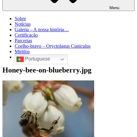
Menu
Sobre
Notícias
Galeria – A nossa história…
Certificação
Parcerias
Coelho-bravo – Oryctolagus Cuniculus
Mirtilos
Portuguese
Honey-bee-on-blueberry.jpg