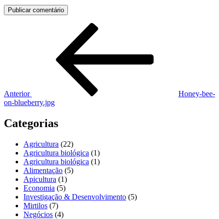
Navegação
Conteúdo
anterior
de
artigos
Anterior
Honey-bee-
on-blueberry.jpg
Categorias
Agricultura
(22)
Agricultura biológica
(1)
Agricultura biológica
(1)
Alimentação
(5)
Apicultura
(1)
Economia
(5)
Investigação & Desenvolvimento
(5)
Mirtilos
(7)
Negócios
(4)