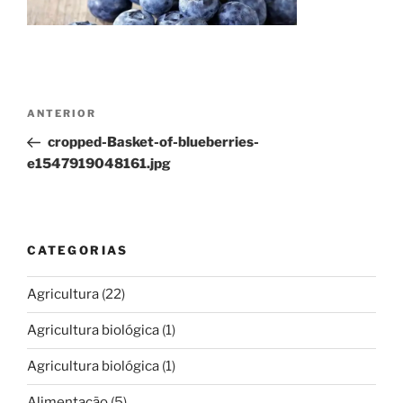
Navegação
Conteúdo
ANTERIOR
de
anterior
cropped-Basket-of-blueberries-
artigos
e1547919048161.jpg
CATEGORIAS
Agricultura
(22)
Agricultura biológica
(1)
Agricultura biológica
(1)
Alimentação
(5)