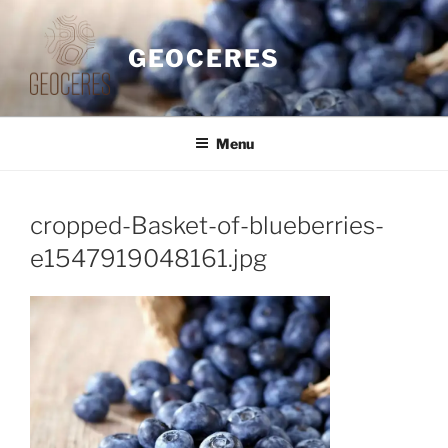
Saltar
para
GEOCERES
o
conteúdo
Menu
cropped-Basket-of-blueberries-
e1547919048161.jpg