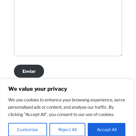
Enviar
We value your privacy
Privacy & Cookies: This site uses cookies. By continuing to use this
We use cookies to enhance your browsing experience, serve
website, you agree to their use.
personalised ads or content, and analyse our traffic. By
Facebook
Google
To find out more, including how to control cookies, see here:
Cookie
clicking "Accept All", you consent to our use of cookies.
Policy
Privacy Policy
Criado com WordPress
Customise
Reject All
Accept All