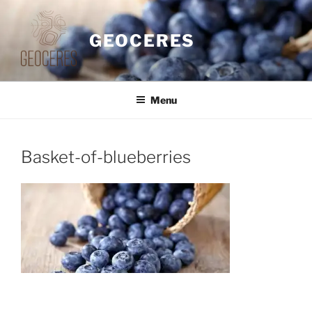
Saltar
para
GEOCERES
o
conteúdo
Menu
Basket-of-blueberries