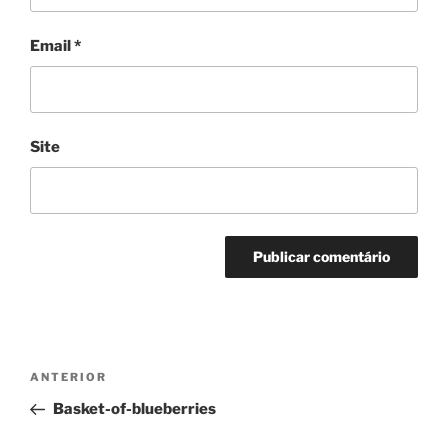
Email
*
Site
Navegação
Conteúdo
ANTERIOR
de
anterior
Basket-of-blueberries
artigos