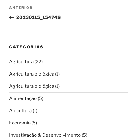
Navegação
Conteúdo
ANTERIOR
de
anterior
20230115_154748
artigos
CATEGORIAS
Agricultura
(22)
Agricultura biológica
(1)
Agricultura biológica
(1)
Alimentação
(5)
Apicultura
(1)
Economia
(5)
Investigação & Desenvolvimento
(5)