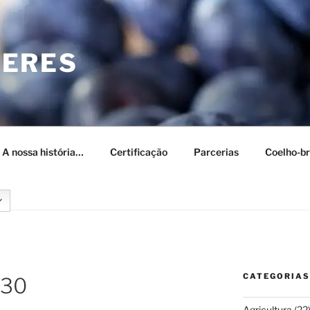
CERES
– A nossa história…
Certificação
Parcerias
Coelho-br
CATEGORIAS
330
Agricultura
(22