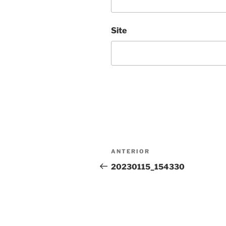
Site
Navegação
Conteúdo
ANTERIOR
de
anterior
20230115_154330
artigos