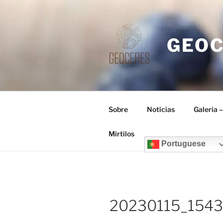
Saltar
para
o
GEO
conteúdo
Sobre
Notícias
Galeria 
Mirtilos
Portuguese
20230115_154