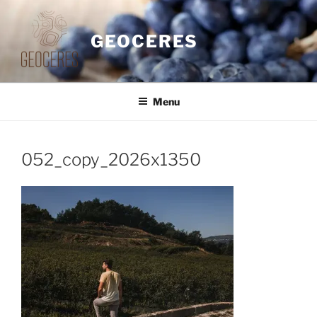
Saltar
para
GEOCERES
o
conteúdo
Menu
052_copy_2026x1350