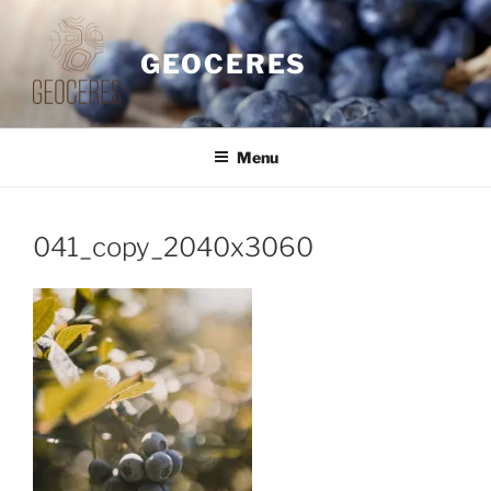
Saltar
para
GEOCERES
o
conteúdo
Menu
041_copy_2040x3060