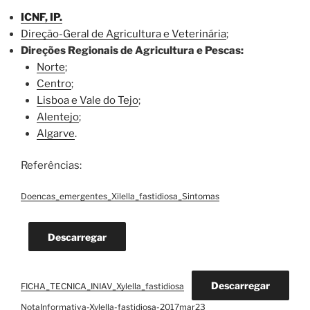
ICNF, IP.
Direção-Geral de Agricultura e Veterinária
;
Direções Regionais de Agricultura e Pescas:
Norte
;
Centro
;
Lisboa e Vale do Tejo
;
Alentejo
;
Algarve
.
Referências:
Doencas_emergentes_Xilella_fastidiosa_Sintomas
Descarregar
Descarregar
FICHA_TECNICA_INIAV_Xylella_fastidiosa
NotaInformativa-Xylella-fastidiosa-2017mar23