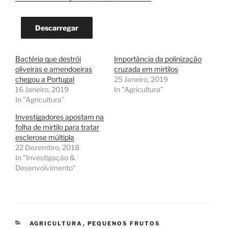
Descarregar
Bactéria que destrói
Importância da polinização
oliveiras e amendoeiras
cruzada em mirtilos
chegou a Portugal
25 Janeiro, 2019
16 Janeiro, 2019
In "Agricultura"
In "Agricultura"
Investigadores apostam na
folha de mirtilo para tratar
esclerose múltipla
22 Dezembro, 2018
In "Investigação &
Desenvolvimento"
CATEGORIAS
AGRICULTURA
,
PEQUENOS FRUTOS