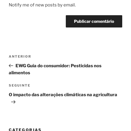
Notify me of new posts by email.
Navegação
Conteúdo
ANTERIOR
de
anterior
EWG Guia do consumidor: Pesticidas nos
artigos
alimentos
Conteúdo
SEGUINTE
seguinte
O impacto das alterações climáticas na agricultura
CATEGORIAS