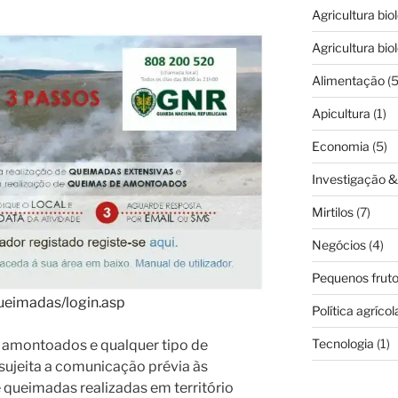
Agricultura bio
Agricultura bio
Alimentação
(5
Apicultura
(1)
Economia
(5)
Investigação 
Mirtilos
(7)
Negócios
(4)
Pequenos frut
queimadas/login.asp
Política agrícol
Tecnologia
(1)
 amontoados e qualquer tipo de
sujeita a comunicação prévia às
 queimadas realizadas em território