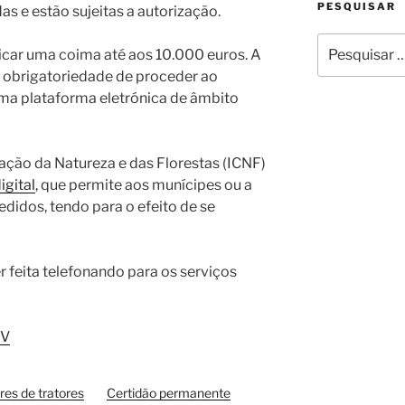
PESQUISAR
s e estão sujeitas a autorização.
Pesquisar
car uma coima até aos 10.000 euros. A
por:
a obrigatoriedade de proceder ao
ma plataforma eletrónica de âmbito
vação da Natureza e das Florestas (ICNF)
igital
, que permite aos munícipes ou a
didos, tendo para o efeito de se
 feita telefonando para os serviços
 V
es de tratores
Certidão permanente