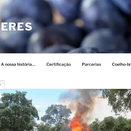
CERES
– A nossa história…
Certificação
Parcerias
Coelho-br