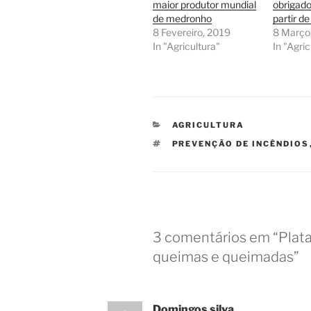
maior produtor mundial
obrigado
de medronho
partir d
8 Fevereiro, 2019
8 Março
In "Agricultura"
In "Agric
CATEGORIAS
AGRICULTURA
ETIQUETAS
PREVENÇÃO DE INCÊNDIOS
3 comentários em “Plata
queimas e queimadas”
Domingos silva