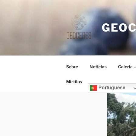
Saltar
para
o
GEO
conteúdo
Sobre
Notícias
Galeria 
Mirtilos
Portuguese