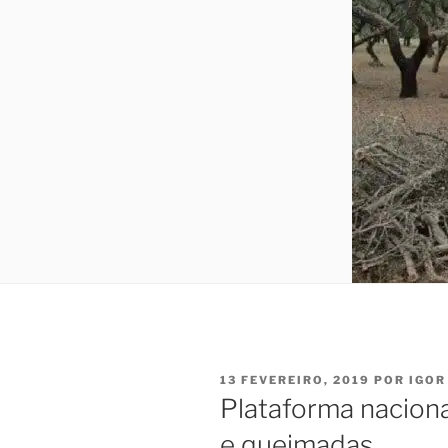
PUBLICADO
13 FEVEREIRO, 2019
POR
IGOR
EM
Plataforma naciona
e queimadas