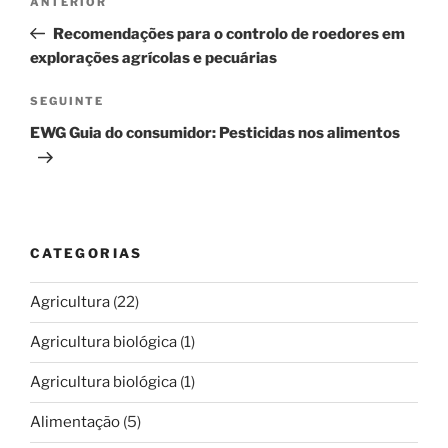
Conteúdo
ANTERIOR
de
anterior
Recomendações para o controlo de roedores em
artigos
explorações agrícolas e pecuárias
Conteúdo
SEGUINTE
seguinte
EWG Guia do consumidor: Pesticidas nos alimentos
CATEGORIAS
Agricultura
(22)
Agricultura biológica
(1)
Agricultura biológica
(1)
Alimentação
(5)