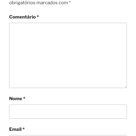
obrigatórios marcados com
*
Comentário
*
Nome
*
Email
*