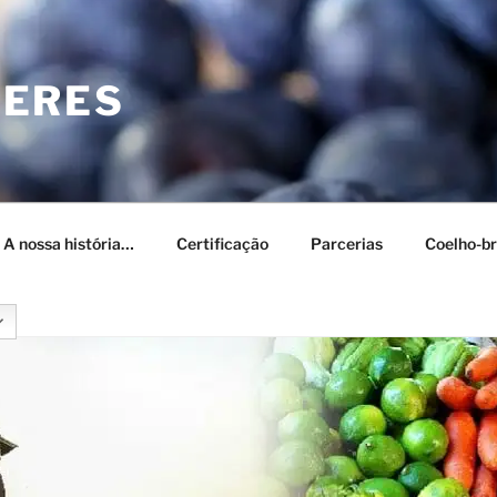
CERES
– A nossa história…
Certificação
Parcerias
Coelho-br