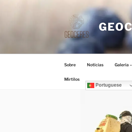
Saltar
para
o
GEO
conteúdo
Sobre
Notícias
Galeria 
Mirtilos
Portuguese