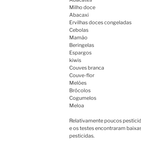
Milho doce
Abacaxi
Ervilhas doces congeladas
Cebolas
Mamão
Beringelas
Espargos
kiwis
Couves branca
Couve-flor
Melões
Brócolos
Cogumelos
Meloa
Relativamente poucos pesticid
e os testes encontraram baixa
pesticidas.