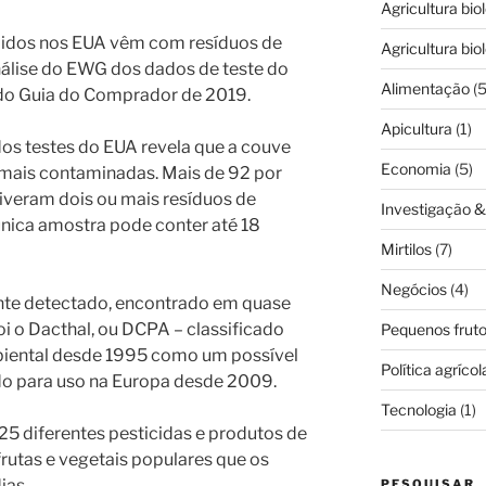
Agricultura bio
idos nos EUA vêm com resíduos de
Agricultura bio
nálise do EWG dos dados de teste do
Alimentação
(5
do Guia do Comprador de 2019.
Apicultura
(1)
dos testes do EUA revela que a couve
Economia
(5)
s mais contaminadas. Mais de 92 por
iveram dois ou mais resíduos de
Investigação 
única amostra pode conter até 18
Mirtilos
(7)
Negócios
(4)
nte detectado, encontrado em quase
i o Dacthal, ou DCPA – classificado
Pequenos frut
iental desde 1995 como um possível
Política agrícol
do para uso na Europa desde 2009.
Tecnologia
(1)
25 diferentes pesticidas e produtos de
rutas e vegetais populares que os
ias.
PESQUISAR